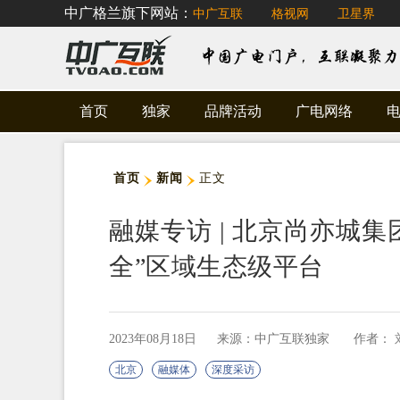
中广格兰旗下网站：
中广互联
格视网
卫星界
首页
独家
品牌活动
广电网络
首页
新闻
正文
融媒专访 | 北京尚亦城
全”区域生态级平台
2023年08月18日
来源：中广互联独家
作者：
北京
融媒体
深度采访