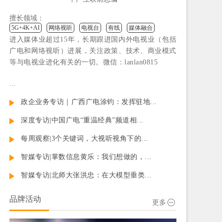
擅长领域：
5G+4K+AI
网络视听
电视台
有线
媒体融合
进入媒体业超过15年，长期跟进国内外电视业（包括
广电和网络视听）进展，关注政策、技术、商业模式
等与电视业进化有关的一切。微信：lanlan0815
...
政企业务专访｜广西广电涂钧：发挥驻地...
深度专访|中国广电“重温经典”频道相...
每周观察|3个关键词，大视听视角下的...
智媒专访|掌数信息黄乐：我们想做的，...
智媒专访|北师大张洪忠：在大模型垂类...
品牌活动
更多