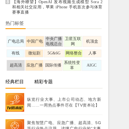
【海外瞭望】OpenAI 发布视频生成模型 Sora 2
和相关社交应用，苹果 iPhone 手机首次参与体育
赛事直播
热门标签
中央广播
卫星互联
广电总局
中国广电
机顶盒
电视总台
网
有线
微短剧
5G&6G
网络整合
人事
系统性变
超高清
应急广播
国际传播
AIGC
革
经典栏目
精彩专题
纵览行业大事、上市公司动态、地方新
闻……一周热点事件尽在【TV资本论】
聚焦智慧广电、应急广播、超高清、5G
等行业热点议题，读懂广电行业的“大事