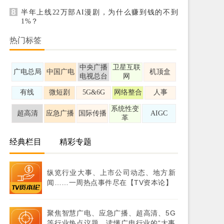
半年上线22万部AI漫剧，为什么赚到钱的不到
1%？
热门标签
中央广播
卫星互联
广电总局
中国广电
机顶盒
电视总台
网
有线
微短剧
5G&6G
网络整合
人事
系统性变
超高清
应急广播
国际传播
AIGC
革
经典栏目
精彩专题
纵览行业大事、上市公司动态、地方新
闻……一周热点事件尽在【TV资本论】
聚焦智慧广电、应急广播、超高清、5G
等行业热点议题，读懂广电行业的“大事