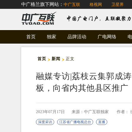
中广格兰旗下网站：
中广互联
格视网
卫星界
首页
独家
品牌活动
广电网络
首页
新闻
正文
融媒专访|荔枝云集郭成
板，向省内其他县区推广
2023年07月17日
来源：中广互联独家
作者：
深度采访
江苏省广播电视总台
直播