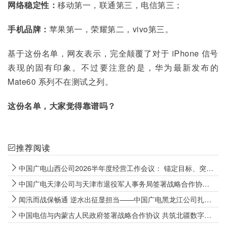
网络稳定性：
移动第一，联通第三，电信第三；
手机品牌：
苹果第一，荣耀第二，vivo第三。
基于这份名单，网友表示，完全颠覆了对于 iPhone 信号
表现的固有印象。不过要注意的是，华为最新发布的 
Mate60 系列不在测试之列。
这份名单，大家觉得靠谱吗？
推荐阅读
中国广电山西公司2026半年度经营工作会议： 锚定目标、突出重点，坚决打好经营攻坚战
中国广电天津公司与天津市退役军人事务局签署战略合作协议，以“智慧广电+融合服务”全方位融入社会化拥军阵营
闻汛而战保畅通 逆水出征显担当——中国广电黑龙江公司扎实开展2026年汛期防汛保通工作
中国电信与内蒙古人民政府签署战略合作协议 共筑北疆数字经济新高地