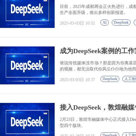
目前，2025年成都两会正火热进行，成
生产全面升级，推出多样创新报道。
AI
DeepSeek
2025-03-03日 10:52
成为DeepSeek案例的工
谁说传统媒体没市场？那是因为你离基
的视频，都无法取代你风尘仆仆地为他
DeepSeek
人工智
2025-03-03日 10:37
接入DeepSeek，敦煌融
2月23日，敦煌市融媒体中心正式接入De
型四个版块。
DeepSeek
人工智