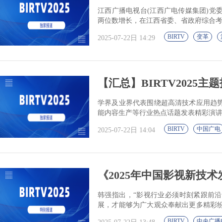
江西广播电视台(江西广电传媒集团)党
两位数增长，在江西省委、省政府综合考
BIRTV
变革
2025-07-22日 14:29
【汇总】BIRTV2025
学界及业界代表围绕超高清技术应用趋
能内容生产等行业热点话题发表精彩演
BIRTV
中国广电
2025-07-22日 14:04
《2025年中国影视新技术发展
韩强指出，“影视行业必须时刻紧跟前
展，才能够为广大观众奉献出更多精彩
术高峰。”
BIRTV
中央广播