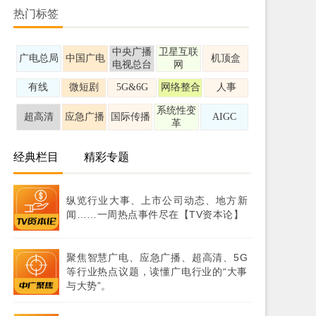
热门标签
中央广播
卫星互联
广电总局
中国广电
机顶盒
电视总台
网
有线
微短剧
5G&6G
网络整合
人事
系统性变
超高清
应急广播
国际传播
AIGC
革
经典栏目
精彩专题
纵览行业大事、上市公司动态、地方新
闻……一周热点事件尽在【TV资本论】
聚焦智慧广电、应急广播、超高清、5G
等行业热点议题，读懂广电行业的“大事
与大势”。