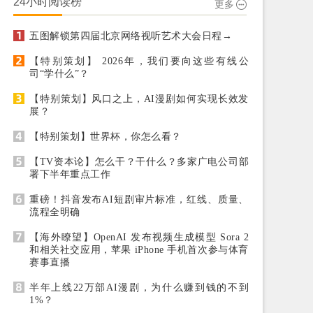
24小时阅读榜
更多
五图解锁第四届北京网络视听艺术大会日程→
【特别策划】 2026年，我们要向这些有线公
司“学什么”？
【特别策划】风口之上，AI漫剧如何实现长效发
展？
【特别策划】世界杯，你怎么看？
【TV资本论】怎么干？干什么？多家广电公司部
署下半年重点工作
重磅！抖音发布AI短剧审片标准，红线、质量、
流程全明确
【海外瞭望】OpenAI 发布视频生成模型 Sora 2
和相关社交应用，苹果 iPhone 手机首次参与体育
赛事直播
半年上线22万部AI漫剧，为什么赚到钱的不到
1%？