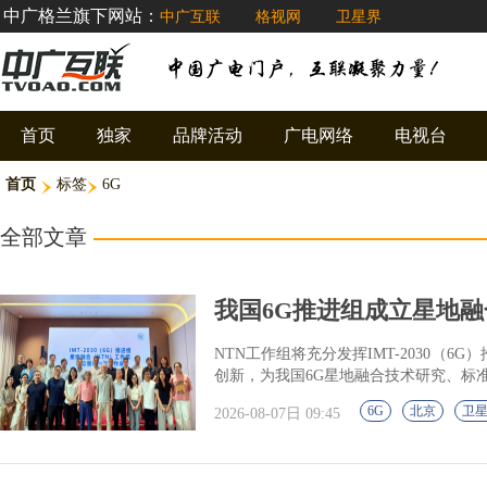
中广格兰旗下网站：
中广互联
格视网
卫星界
首页
独家
品牌活动
广电网络
电视台
首页
标签
6G
全部文章
我国6G推进组成立星地融
NTN工作组将充分发挥IMT-2030（
创新，为我国6G星地融合技术研究、标
6G
北京
卫
2026-08-07日 09:45