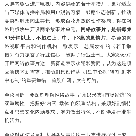
大屏内容促进广电视听内容供给的若干举措》，更好适应
当下媒体传播格局和用户观赏习惯，鼓励业态创新，推动
各类型剧集同生共长，形成百花齐放的创作格局，将在网
络剧版块中开设网络故事片单元。
网络故事片，是指每集
60分钟以上，不超过上、中、下3集的剧情片
。参会的网
络视听平台和制作机构一致表示，总局发布的《若干举
措》有力振奋了行业信心，鼓舞了行业士气。大家纷纷对
开辟网络故事片这一新赛道表示欢迎和赞同，认为这是顺
应新技术新需求，推动剧集创作从“明星中心制”转向“剧本
中心制”的重要举措，前景广阔，大有可为。
会议强调，要深刻理解网络故事片“意识形态+市场经济”的
双重属性，把握好“内容+载体”的双重结构，兼顾好剧情特
点和思想文化内涵要求，努力做出特色，不断焕发行业生
机活力。
会议对如何发展壮大网络故事片这一业态进行探讨研究，