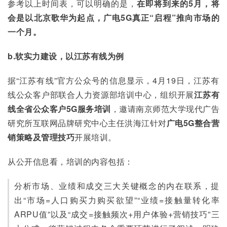
参考以上时间表，可以明确的是，
在即将到来的
5
月，将
会是以北京歌华为起点，广电
5G
真正
“
启程
”
推向市场的
一个月。
b.软实力建设，以江苏有线为例
据“江苏有线”官方公众号的信息显示，4月19日，江苏有
线公众客户部联合人力资源部培训中心，组织开展
江苏有
线全省公众客户
5G
服务培训
，邀请南京师范大学现代广告
研究所互联网品牌研究中心主任洪海江针对
广电
5G
整合营
销策略及管理技巧
开展培训。
从公开信息看，培训的内容包括：
分析市场、业绩和成交三大关键概念的内在联系，提
出“市场=人口购买力购买欲望”“业绩=接触量转化率
ARPU值”以及“成交=接触频次+用户体验+营销技巧”三