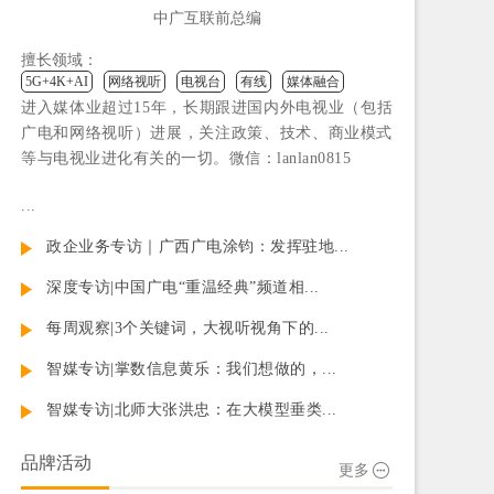
中广互联前总编
擅长领域：
5G+4K+AI
网络视听
电视台
有线
媒体融合
进入媒体业超过15年，长期跟进国内外电视业（包括
广电和网络视听）进展，关注政策、技术、商业模式
等与电视业进化有关的一切。微信：lanlan0815
...
政企业务专访｜广西广电涂钧：发挥驻地...
深度专访|中国广电“重温经典”频道相...
每周观察|3个关键词，大视听视角下的...
智媒专访|掌数信息黄乐：我们想做的，...
智媒专访|北师大张洪忠：在大模型垂类...
品牌活动
更多