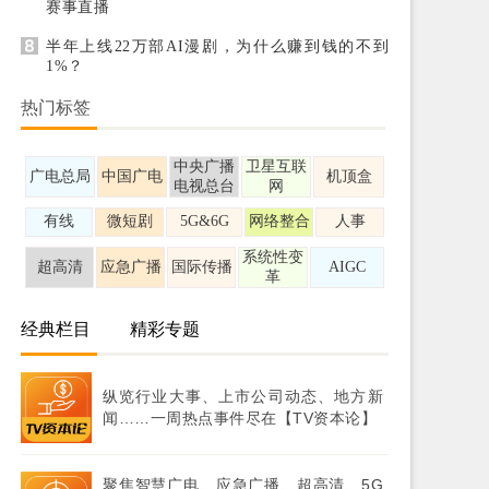
赛事直播
半年上线22万部AI漫剧，为什么赚到钱的不到
1%？
热门标签
中央广播
卫星互联
广电总局
中国广电
机顶盒
电视总台
网
有线
微短剧
5G&6G
网络整合
人事
系统性变
超高清
应急广播
国际传播
AIGC
革
经典栏目
精彩专题
纵览行业大事、上市公司动态、地方新
闻……一周热点事件尽在【TV资本论】
聚焦智慧广电、应急广播、超高清、5G