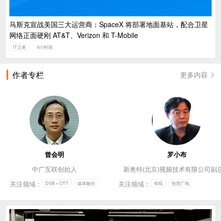
马斯克宣战美国三大运营商：SpaceX 将部署地面基站，配合卫星
网络正面硬刚 AT&T、Verizon 和 T-Mobile
IT之家
6小时前
作者专栏
更多内容
曾会明
罗小布
中广互联创始人
新奥特(北京)视频技术有限公司副
关注领域：
关注领域：
DVB＋OTT
媒体融合
有线
智慧广电