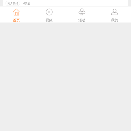
南方日报
6天前
首页
视频
活动
我的
陕西广电网络公司与省退役军人事务厅签署通信服务合作协议
陕西广电网络官网
6天前