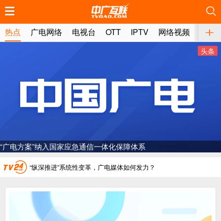
推荐
推荐
推荐
推荐
推荐
推荐
推荐
推荐
推荐
推荐
推荐
推荐
推荐
推荐
推荐
推荐
推荐
推荐
推荐
推荐
热点
广电网络
电视台
OTT
IPTV
网络视频
媒体
头条
广电总局对互联网电视自动续费专项治理
中国广电：编制一体化电视技术标准白皮书
AI赋能微短剧产业“沪8条”发布
储备近400部，“微短剧精品创作传播计划‘五个一批工程’”调度会召开
一电视频道开播
“纵深推进”系统性变革，广电媒体如何发力？
“一省一网”，中国广电为何走了二十年？
广电总局对互联网电视自动续费专项治理