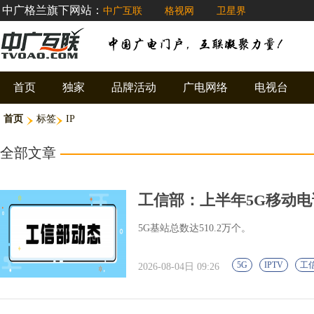
中广格兰旗下网站：
中广互联
格视网
卫星界
首页
独家
品牌活动
广电网络
电视台
首页
标签
IP
全部文章
工信部：上半年5G移动电话
5G基站总数达510.2万个。
5G
IPTV
工
2026-08-04日 09:26