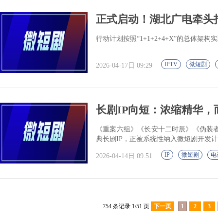
正式启动！湖北广电牵头打
行动计划按照“1+1+2+4+X”的总体架
IPTV
微短剧
2026-04-17日 09:29
长剧IP向短：浓缩精华，
《重案六组》《长安十二时辰》《伪装
典长剧IP，正被系统性纳入微短剧开发
IP
微短剧
电
2026-04-14日 09:51
754 条记录 1/51 页
下一页
1
2
3