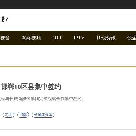
电视台
网络视频
OTT
IPTV
其他资讯
锐
 邯郸10区县集中签约
代表与长城新媒体集团完成战略合作集中签约。
河北
邯郸
长城新媒体