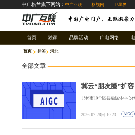
中广格兰旗下网站：
中广互联
格视网
卫星界
首页
独家
品牌活动
广电网络
首页
标签
河北
全部文章
冀云“朋友圈”扩容
邯郸市10个区县融媒体中心
AIGC
2026-07-28日 10:23