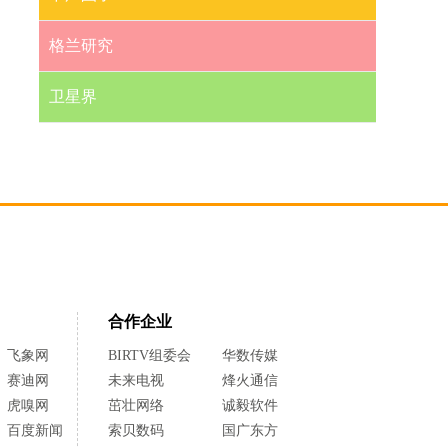
格兰研究
卫星界
合作企业
飞象网
BIRTV组委会
华数传媒
赛迪网
未来电视
烽火通信
虎嗅网
茁壮网络
诚毅软件
百度新闻
索贝数码
国广东方