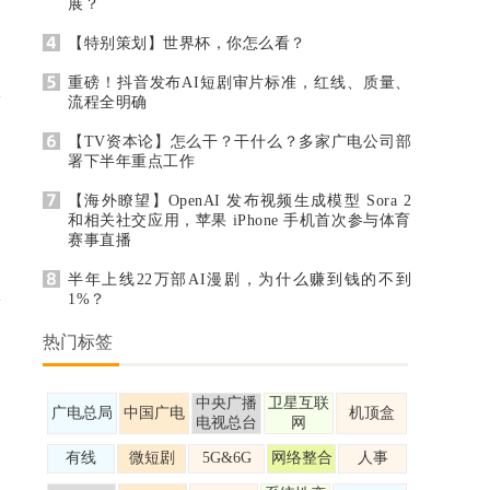
展？
【特别策划】世界杯，你怎么看？
重磅！抖音发布AI短剧审片标准，红线、质量、
流程全明确
【TV资本论】怎么干？干什么？多家广电公司部
署下半年重点工作
【海外瞭望】OpenAI 发布视频生成模型 Sora 2
和相关社交应用，苹果 iPhone 手机首次参与体育
赛事直播
半年上线22万部AI漫剧，为什么赚到钱的不到
1%？
热门标签
中央广播
卫星互联
广电总局
中国广电
机顶盒
电视总台
网
有线
微短剧
5G&6G
网络整合
人事