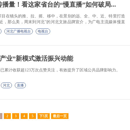
传播量！看这家省台的“慢直播”如何破局...
节目在镜头的推、拉、摇、移中，在景别的远、全、中、近、特里打造
么近，那么美，周末到河北”的河北文旅品牌宣介，为广电主流媒体慢直
。
河北广播电视台
电视台
+产业”新模式激活振兴动能
播已累计收获超123万次点赞关注，有效提升了区域公共品牌影响力。
河北
直播
1
2
3
4
5
下5页
最后一页