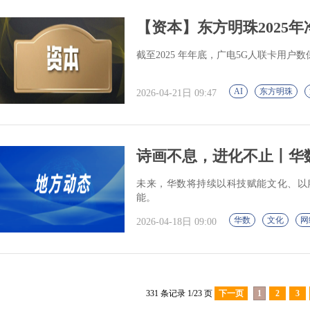
【资本】东方明珠2025年净
截至2025 年年底，广电5G人联卡用户
AI
东方明珠
2026-04-21日 09:47
诗画不息，进化不止丨华数
未来，华数将持续以科技赋能文化、以
能。
华数
文化
网
2026-04-18日 09:00
331 条记录 1/23 页
下一页
1
2
3