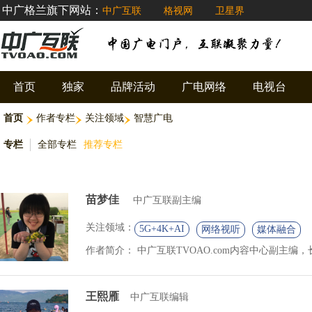
中广格兰旗下网站：
中广互联
格视网
卫星界
首页
独家
品牌活动
广电网络
电视台
首页
作者专栏
关注领域
智慧广电
专栏
全部专栏
推荐专栏
苗梦佳
中广互联副主编
关注领域：
5G+4K+AI
网络视听
媒体融合
作者简介：
中广互联TVOAO.com内容中心副主编，
王熙雁
中广互联编辑