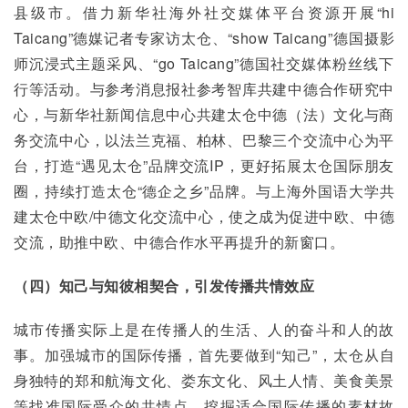
县级市。借力新华社海外社交媒体平台资源开展“hi 
Taicang”德媒记者专家访太仓、“show Taicang”德国摄影
师沉浸式主题采风、“go Taicang”德国社交媒体粉丝线下
行等活动。与参考消息报社参考智库共建中德合作研究中
心，与新华社新闻信息中心共建太仓中德（法）文化与商
务交流中心，以法兰克福、柏林、巴黎三个交流中心为平
台，打造“遇见太仓”品牌交流IP，更好拓展太仓国际朋友
圈，持续打造太仓“德企之乡”品牌。与上海外国语大学共
建太仓中欧/中德文化交流中心，使之成为促进中欧、中德
交流，助推中欧、中德合作水平再提升的新窗口。
（四）知己与知彼相契合，引发传播共情效应
城市传播实际上是在传播人的生活、人的奋斗和人的故
事。加强城市的国际传播，首先要做到“知己”，太仓从自
身独特的郑和航海文化、娄东文化、风土人情、美食美景
等找准国际受众的共情点，挖掘适合国际传播的素材故