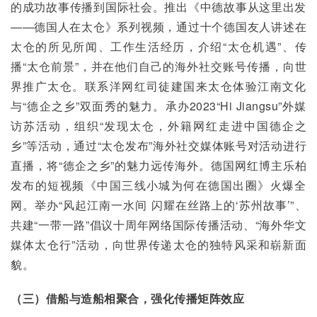
的成功故事传播到国际社会。推出《中德故事从这里出发
——德国人在太仓》系列视频，通过十个德国友人讲述在
太仓的所见所闻、工作生活经历，介绍“太仓机遇”、传
播“太仓前景”，并在他们自己的海外社交账号传播，向世
界推广太仓。联系洋网红司徒建国来太仓体验江南文化
与“德企之乡”双面秀的魅力。承办2023“Hi Jiangsu”外媒
访苏活动，组织“发现太仓，外籍网红走进中国德企之
乡”等活动，通过“太仓发布”海外社交媒体账号对活动进行
直播，将“德企之乡”的魅力远传海外。德国网红博主乐柏
发布的短视频《中国三线小城为何在德国出圈》火爆全
网。举办“风起江南一水间 闪耀在丝路上的‘苏州故事’”、
共建“一带一路”倡议十周年网络国际传播活动、“海外华文
媒体太仓行”活动，向世界传递太仓的独特风采和崭新面
貌。
（三）借船与造船相聚合，强化传播矩阵效应