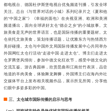
都电视台、德国杜伊斯堡电视台优兔频道刊播，引发全球
关注。总台《与世界对话的小城》系列纪录片之《夏和他
的“中国之家”》《幸福的面包》在央视亚洲、欧洲和美洲
频道播出，面向全球讲好太仓“德企之乡”的小城故事。文
旅美食是无声的世界语言，也是国际传播的重要题材。太
仓依托文旅美食，策划传播话题，让优雅东方与热情西方
美好碰撞。太仓与中国外文局国际传播发展中心共同举办
外国网红太仓行活动“走读中国·走进太仓”。博主们走进太
仓罗腾堡风情街，参加中德文化狂欢节，感受中德文化的
交流互鉴。游古典园林，欣赏昆曲和江南丝竹表演，品尝
地道的羊肉美食，体验舞龙舞狮，外国博主们在海内外社
交媒体平台上发布相关视频作品，展示所见所闻，分享他
们眼中多姿多彩的中国。
三、太仓城市国际传播的启示与思考
（一）深挖城市特色是做优城市国际传播的根基