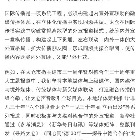
国际传播是一项系统工程，必须构建起内宣外宣联动的融
媒传播体系，在立体化传播中实现同频共振。太仓在国际
传播实践中突破常规离散型的外宣报道模式，统筹内外宣
一盘棋传播，构建起上下贯通、左右联动、内外一体的大
外宣格局，扩大传播朋友圈，形成同频共振合唱团，使传
播内容既能内外兼顾，又能里外开花。
例如，在太仓市撤县建市三十周年暨对德合作三十周年重
大主题报道中，我们坚持本地媒体与上级媒体、国内媒体
与境外媒体、传统媒体与新兴媒体联动，打造融合传播的
组合拳，让太仓声音吸引全球目光。本地媒体策划推出“非
凡三十年”“六个维度看太仓”“一见三十年·而立再出发”等系
列报道，同时积极参与央媒对德合作的外宣报道。新华社
通过《参考消息》《新华每日电讯》等媒体矩阵，整版刊
发《寻路太仓》《同心同“德”30年——探寻中德合作的“太