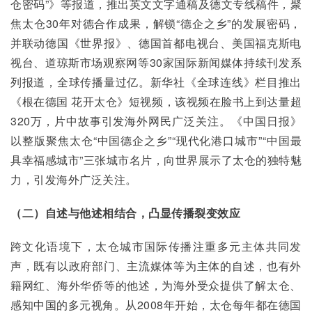
仓密码”》等报道，推出英文文字通稿及德文专线稿件，聚
焦太仓30年对德合作成果，解锁“德企之乡”的发展密码，
并联动德国《世界报》、德国首都电视台、美国福克斯电
视台、道琼斯市场观察网等30家国际新闻媒体持续刊发系
列报道，全球传播量过亿。新华社《全球连线》栏目推出
《根在德国 花开太仓》短视频，该视频在脸书上到达量超
320万，片中故事引发海外网民广泛关注。《中国日报》
以整版聚焦太仓“中国德企之乡”“现代化港口城市”“中国最
具幸福感城市”三张城市名片，向世界展示了太仓的独特魅
力，引发海外广泛关注。
（二）自述与他述相结合，凸显传播裂变效应
跨文化语境下，太仓城市国际传播注重多元主体共同发
声，既有以政府部门、主流媒体等为主体的自述，也有外
籍网红、海外华侨等的他述，为海外受众提供了解太仓、
感知中国的多元视角。从2008年开始，太仓每年都在德国