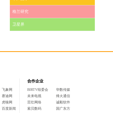
格兰研究
卫星界
合作企业
飞象网
BIRTV组委会
华数传媒
赛迪网
未来电视
烽火通信
虎嗅网
茁壮网络
诚毅软件
百度新闻
索贝数码
国广东方