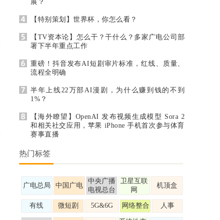
展？
【特别策划】世界杯，你怎么看？
【TV资本论】怎么干？干什么？多家广电公司部
署下半年重点工作
重磅！抖音发布AI短剧审片标准，红线、质量、
流程全明确
半年上线22万部AI漫剧，为什么赚到钱的不到
1%？
【海外瞭望】OpenAI 发布视频生成模型 Sora 2
和相关社交应用，苹果 iPhone 手机首次参与体育
赛事直播
热门标签
中央广播
卫星互联
广电总局
中国广电
机顶盒
电视总台
网
有线
微短剧
5G&6G
网络整合
人事