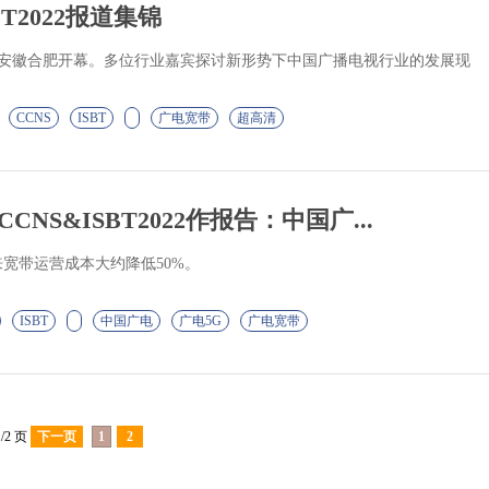
BT2022报道集锦
2022在安徽合肥开幕。多位行业嘉宾探讨新形势下中国广播电视行业的发展现
CCNS
ISBT
广电宽带
超高清
NS&ISBT2022作报告：中国广...
宽带运营成本大约降低50%。
ISBT
中国广电
广电5G
广电宽带
/2 页
下一页
1
2