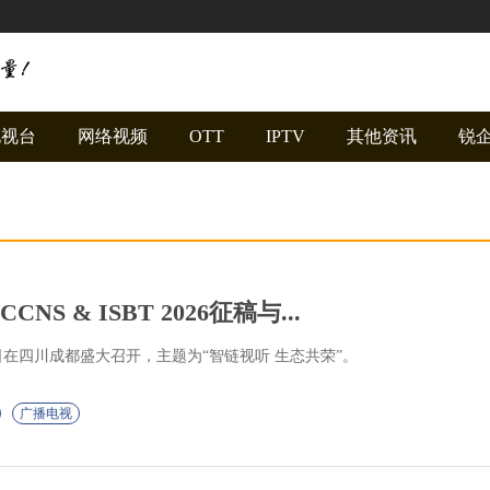
电视台
网络视频
OTT
IPTV
其他资讯
锐
S & ISBT 2026征稿与...
12日在四川成都盛大召开，主题为“智链视听 生态共荣”。
广播电视