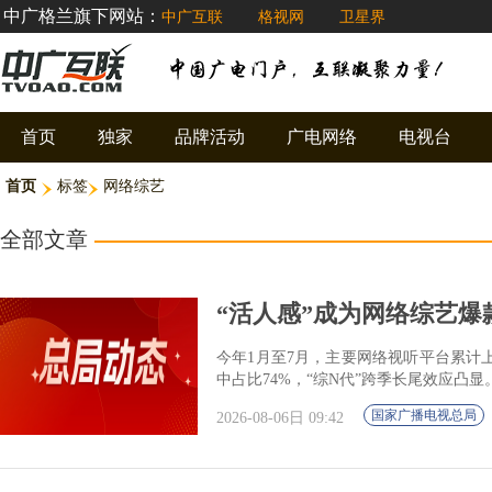
中广格兰旗下网站：
中广互联
格视网
卫星界
首页
独家
品牌活动
广电网络
电视台
首页
标签
网络综艺
全部文章
“活人感”成为网络综艺爆
今年1月至7月，主要网络视听平台累计
中占比74%，“综N代”跨季长尾效应凸显
国家广播电视总局
2026-08-06日 09:42