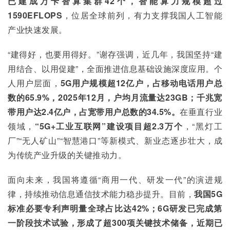
已建成万卡智算集群42个，智能算力规模超过
1590EFLOPS
，位居全球前列，有力支撑我国人工智能
产业快速发展。
“建得好，也要用得好。”谢存强调，近几年，我国坚持“建
用结合、以用促建”，全面推进信息基础设施深度应用。个
人用户层面，
5G用户规模超12亿户，占移动电话用户总
数的65.9%，2025年12月，户均月流量达23GB；千兆宽
带用户达2.4亿户，占宽带用户总数的34.5%。
在垂直行业
领域，
“5G+工业互联网”建设项目超2.3万个
，“黑灯工
厂”“无人矿山”“智慧港口”等新模式、新业态逐步壮大，成
为传统产业升级的关键推动力。
面向未来，我国将遵循“商用一代、研发一代”的演进规
律，持续推动信息通信技术能力稳步提升。目前，
我国5G
标准必要专利声明量全球占比达42%；6G研发已完成第
一阶段技术试验，形成了超300项关键技术储备，近期已