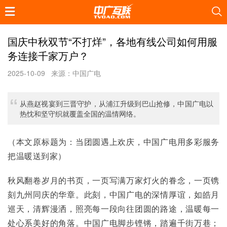
国庆中秋双节“不打烊”，各地有线公司如何用服
务连接千家万户？
2025-10-09
来源：中国广电
从燕赵视宴到三晋守护，从浦江升级到巴山抢修，中国广电以
热忱和坚守织就覆盖全国的温情网络。
（本文原标题为：当团圆遇上欢庆，中国广电用多彩服务
把温暖送到家）
秋风翻卷岁月的书页，一页写满万家灯火的眷念，一页镌
刻九州同庆的华章。此刻，中国广电的深情厚谊，如皓月
巡天，清辉漫洒，照亮每一段向往团圆的路途，温暖每一
处心系美好的角落。中国广电脚步铿锵，踏遍千街万巷；