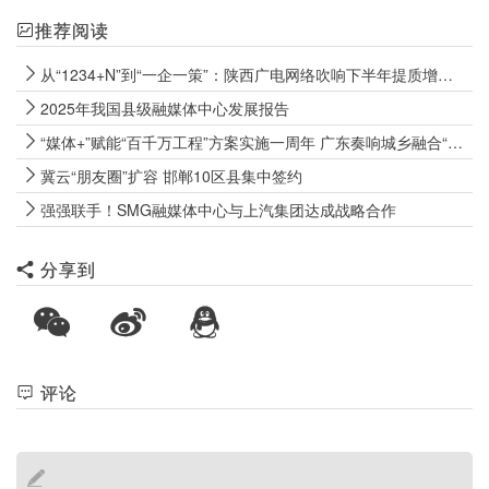
推荐阅读
从“1234+N”到“一企一策”：陕西广电网络吹响下半年提质增效冲锋号
2025年我国县级融媒体中心发展报告
“媒体+”赋能“百千万工程”方案实施一周年 广东奏响城乡融合“大合唱”
冀云“朋友圈”扩容 邯郸10区县集中签约
强强联手！SMG融媒体中心与上汽集团达成战略合作
分享到
评论