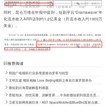
同时，昆仑万维在年报中提到，短剧平台“Dramawave”年
化流水收入ARR达到约1.2亿美金（月流水收入约1000万
美金）。
推荐阅读
韩国广电视听行业多维度推动变革与转型
文明互鉴 视听相融 Love Beijing视听之夜在巴塞罗那举办
微短剧出海需破解盈利难题
质疑泡沫、担忧买量、误解竖屏.....中东欧微短剧到底是生意还是豪赌？
卫星互联网再掀巨浪！AST SpaceMobile借BlueBird发射点燃“低轨直连手机”商业化前景