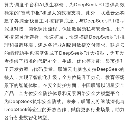
算力调度平台和AI原生存储，为DeepSeek-R1提供高效
稳定的“智慧中枢”和强大的数据支持。此外，联通云还构
建了昇腾全栈自主可控智算底座，与DeepSeek-R1模型
深度对接，简化调用流程，保证数据隐私与安全性。用户
可按需灵活选择、快速扩展，快速搭建DeepSeek-R1推
理和微调环境，满足各行业AI应用敏捷交付需求。联通云
的编程助手也深度集成了DeepSeek-R1大模型，为开发
者提供了精准的代码补全、生成、优化等功能，显著提升
了开发效率与代码质量。联通云电脑也支持DeepSeek的
接入，实现了智能化升级，全方位提升了办公、教育等场
景下的智能体验。在安全防护方面，中国联通以明星安全
产品、全方位安全防护体系和元景网络安全大模型平台，
为DeepSeek筑牢安全防线。未来，联通云将继续深化与
DeepSeek等企业的开放合作，赋能更多行业场景，助力
各行各业数智化转型。