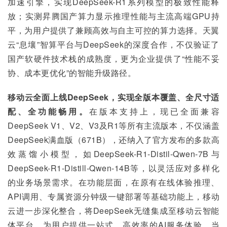
加速引擎，实现DeepSeek-R1系列模型的极致性能释
放；实测昇腾国产算力显示推理性能与主流高端GPU持
平，为用户提供了兼顾高效与自主可控的算力选择。天翼
云“息壤”智算平台与DeepSeek的深度合作，不仅验证了
国产软硬件技术栈的成熟度，更为企业提供了“性能不妥
协、成本更优化”的智能升级路径。
移动云全面上线DeepSeek，实现全版本覆盖、全尺寸适
配、全功能畅用。
在版本支持上，现已全面兼容
DeepSeek V1、V2、V3及R1等所有主流版本，不仅涵盖
DeepSeek满血版（671B），还纳入了官方发布的多款高
效蒸馏小模型，如DeepSeek-R1-Distil-Qwen-7B与
DeepSeek-R1-Distill-Qwen-14B等，以灵活应对多样化
的业务场景需求。在功能层面，在原有在线体验推理、
API调用、专属资源分钟级一键部署等基础功能上，移动
云进一步深化整合，将DeepSeek无缝集成至移动云智能
体平台，为用户提供一站式、高效率的AI服务体验。当