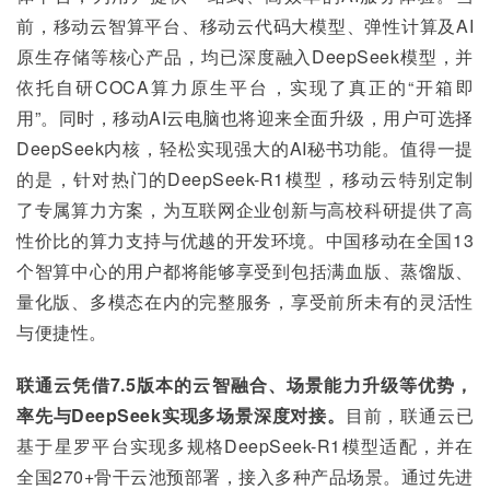
前，移动云智算平台、移动云代码大模型、弹性计算及AI
原生存储等核心产品，均已深度融入DeepSeek模型，并
依托自研COCA算力原生平台，实现了真正的“开箱即
用”。同时，移动AI云电脑也将迎来全面升级，用户可选择
DeepSeek内核，轻松实现强大的AI秘书功能。值得一提
的是，针对热门的DeepSeek-R1模型，移动云特别定制
了专属算力方案，为互联网企业创新与高校科研提供了高
性价比的算力支持与优越的开发环境。中国移动在全国13
个智算中心的用户都将能够享受到包括满血版、蒸馏版、
量化版、多模态在内的完整服务，享受前所未有的灵活性
与便捷性。
联通云凭借7.5版本的云智融合、场景能力升级等优势，
率先与DeepSeek实现多场景深度对接。
目前，联通云已
基于星罗平台实现多规格DeepSeek-R1模型适配，并在
全国270+骨干云池预部署，接入多种产品场景。通过先进