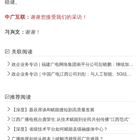
稳健。
中广互联：
谢谢您接受我们的采访！
习兴文：
谢谢！
关联阅读
政企业务专访 | 福建广电网络集团南平分公司彭晓鹏：继续加强政企联动、校企合作、国企共建
政企业务专访｜中国广电江西公司刘彤：与人工智能、5G结合，应急广播“大有可为”！
推荐阅读
【深度】聂辰席谈AI赋能微短剧高质量发展
江西广播电视台龚荣生:从技术赋能到全民共创传播“江西范式”
【深度】省级技术平台如何赋能县级融媒体中心？
广播电视如何从根本上破解违规医药广告难题？