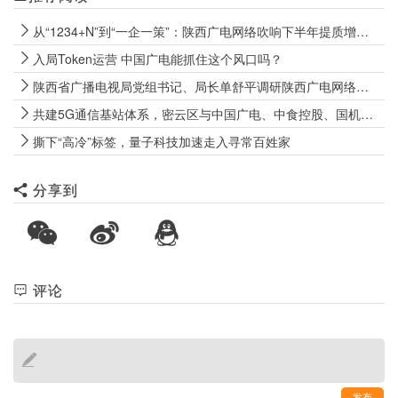
从“1234+N”到“一企一策”：陕西广电网络吹响下半年提质增效冲锋号
入局Token运营 中国广电能抓住这个风口吗？
陕西省广播电视局党组书记、局长单舒平调研陕西广电网络电视“套娃”收费和操作复杂专项治理成效巩固工作
共建5G通信基站体系，密云区与中国广电、中食控股、国机数科签署战略合作协议
撕下“高冷”标签，量子科技加速走入寻常百姓家
分享到
评论
发布