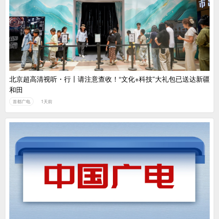
北京超高清视听・行丨请注意查收！“文化+科技”大礼包已送达新疆
和田
首都广电
1天前