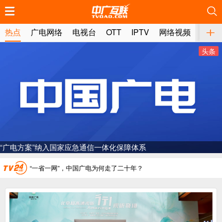
推荐
推荐
推荐
推荐
推荐
推荐
推荐
推荐
推荐
推荐
推荐
推荐
推荐
推荐
推荐
推荐
推荐
推荐
推荐
推荐
热点
广电网络
电视台
OTT
IPTV
网络视频
媒体
头条
广电总局对互联网电视自动续费专项治理
中国广电：编制一体化电视技术标准白皮书
AI赋能微短剧产业“沪8条”发布
一电视频道开播
“广电方案”纳入国家应急通信一体化保障体系
“纵深推进”系统性变革，广电媒体如何发力？
“一省一网”，中国广电为何走了二十年？
广电总局对互联网电视自动续费专项治理
中国广电：编制一体化电视技术标准白皮书