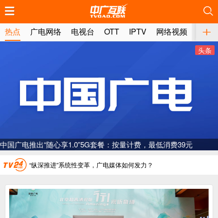
推荐
推荐
推荐
推荐
推荐
推荐
推荐
推荐
推荐
推荐
推荐
推荐
推荐
推荐
推荐
推荐
推荐
推荐
推荐
推荐
热点
广电网络
电视台
OTT
IPTV
网络视频
媒体
头条
广电总局对互联网电视自动续费专项治理
中国广电：编制一体化电视技术标准白皮书
AI赋能微短剧产业“沪8条”发布
“广电方案”纳入国家应急通信一体化保障体系
一电视频道开播
“纵深推进”系统性变革，广电媒体如何发力？
“一省一网”，中国广电为何走了二十年？
广电总局对互联网电视自动续费专项治理