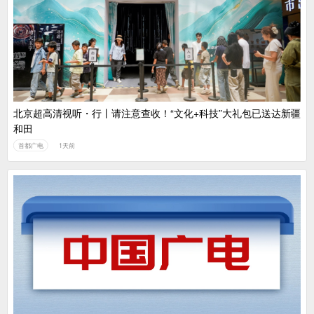
中国广电：编制一体化电视技术标准白皮书
北京超高清视听・行丨请注意查收！“文化+科技”大礼包已送达新疆
和田
首都广电
1天前