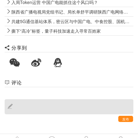
入局Token运营 中国广电能抓住这个风口吗？
陕西省广播电视局党组书记、局长单舒平调研陕西广电网络电视“套娃”收费和操作复杂专项治理成效巩固工作
共建5G通信基站体系，密云区与中国广电、中食控股、国机数科签署战略合作协议
撕下“高冷”标签，量子科技加速走入寻常百姓家
分享到
评论
发布