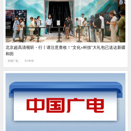
广电总局对互联网电视自动续费专项治理
中国广电：编制一体化电视技术标准白皮书
北京超高清视听・行丨请注意查收！“文化+科技”大礼包已送达新疆
和田
首都广电
3小时前