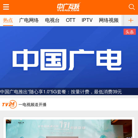
推荐
推荐
推荐
推荐
推荐
推荐
推荐
推荐
推荐
推荐
推荐
推荐
推荐
推荐
推荐
推荐
推荐
推荐
推荐
推荐
热点
广电网络
电视台
OTT
IPTV
网络视频
媒体
头条
广电总局对互联网电视自动续费专项治理
中国广电：编制一体化电视技术标准白皮书
中国广电推出“随心享1.0”5G套餐：按量计费，最低消费39元
AI赋能微短剧产业“沪8条”发布
一电视频道开播
“纵深推进”系统性变革，广电媒体如何发力？
“一省一网”，中国广电为何走了二十年？