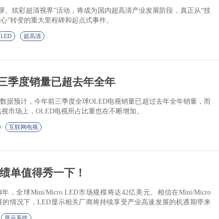
屏、炫彩超清视界”活动，将成为国内超高清产业发展阶段，真正从“技
核心”转变的重大里程碑和起点式事件。
LED
超高清
前三季度销量已超去年全年
最新数据预计，今年前三季度全球OLED电视销量已超过去年全年销量，而
电视市场上，OLED电视所占比重也在不断增加。
互联网电视
成绩单值得秀一下！
24年，全球Mini/Micro LED市场规模将达42亿美元。相信在Mini/Micro
展的情况下，LED显示相关厂商将持续享受产业高速发展的机遇期带来
显示系统