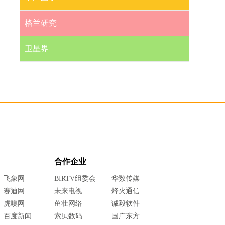
格兰研究
卫星界
合作企业
飞象网
BIRTV组委会
华数传媒
赛迪网
未来电视
烽火通信
虎嗅网
茁壮网络
诚毅软件
百度新闻
索贝数码
国广东方