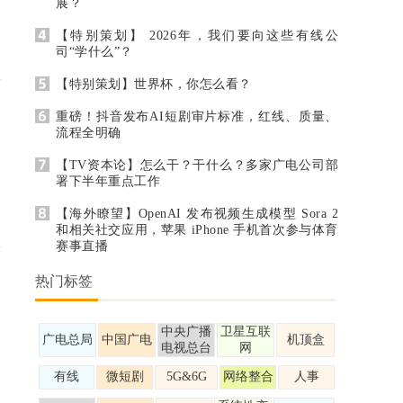
展？
【特别策划】 2026年，我们要向这些有线公
司“学什么”？
【特别策划】世界杯，你怎么看？
重磅！抖音发布AI短剧审片标准，红线、质量、
流程全明确
【TV资本论】怎么干？干什么？多家广电公司部
署下半年重点工作
【海外瞭望】OpenAI 发布视频生成模型 Sora 2
和相关社交应用，苹果 iPhone 手机首次参与体育
赛事直播
热门标签
中央广播
卫星互联
广电总局
中国广电
机顶盒
电视总台
网
有线
微短剧
5G&6G
网络整合
人事