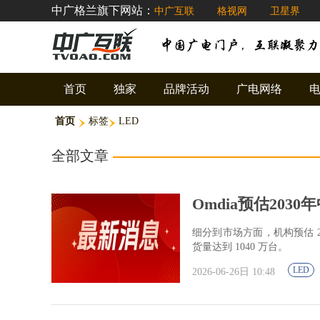
中广格兰旗下网站：
中广互联
格视网
卫星界
首页
独家
品牌活动
广电网络
首页
标签
LED
全部文章
Omdia预估2030年
细分到市场方面，机构预估 2030
货量达到 1040 万台。
LED
2026-06-26日 10:48