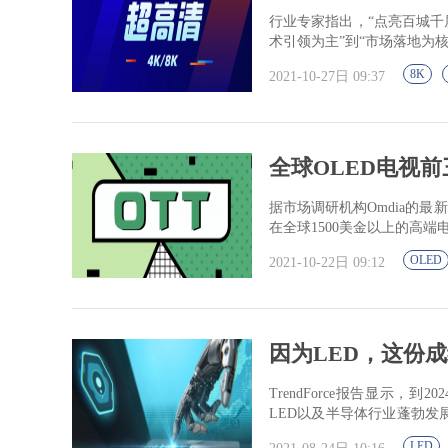
行业专家指出，“点亮百城千
术引领为主”到“市场落地为
8K
2021-10-27日 09:37
全球OLED电视
据市场调研机构Omdia的
在全球1500美金以上的高端
OLED
2021-10-22日 09:12
因为LED，这份
TrendForce报告显示，到20
LED以及半导体行业蓬勃发
的...
LED