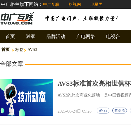
中广格兰旗下网站：
中广互联
格视网
卫星界
首页
独家
品牌活动
广电网络
电视台
首页
标签
AVS3
全部文章
AVS3标准首次亮相世俱杯
AVS3的此次商业化落地，是中国音视频产
AVS3
超高清
2025-06-24日 09:28