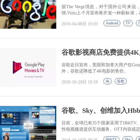
据The Verge消息，对于国外公司
情;Vizio上个月宣布将开发一种新标准，
美元的罚单，因其在...
Android
TV
2019-04-08日 10:03
谷歌影视商店免费提供4
谷歌近日宣布，美国和加拿大用户在Google
外，谷歌还降低了4K电影的售价。
4k
谷歌
2018-10-29日 10:18
谷歌、Sky、创维加入Hb
目前，全球已有35个国家采用了HbbTV
性电视频道提供互动服务、OTT内容或
HbbTV
Sky