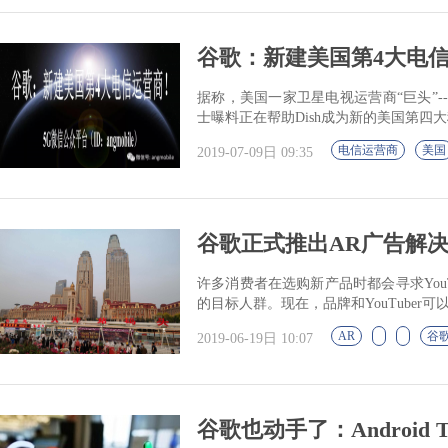
谷歌：新建美国第4大电
据称，美国一家卫星电视运营商“巨头”-
士曝料正在帮助Dish成为新的美国第四
电信运营商
美国
2019-07-09日 09:35
谷歌正式推出AR广告解决方案 
许多消费者在选购新产品时都会寻求You
的目标人群。现在，品牌和YouTube
AR
谷
2019-06-19日 10:07
谷歌也动手了：Androi