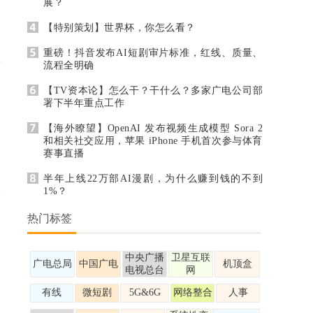
展？
【特别策划】世界杯，你怎么看？
重磅！抖音发布AI短剧审片标准，红线、质量、
流程全明确
【TV资本论】怎么干？干什么？多家广电公司部
署下半年重点工作
【海外瞭望】OpenAI 发布视频生成模型 Sora 2
和相关社交应用，苹果 iPhone 手机首次参与体育
赛事直播
半年上线22万部AI漫剧，为什么赚到钱的不到
1%？
热门标签
中央广播
卫星互联
广电总局
中国广电
机顶盒
电视总台
网
有线
微短剧
5G&6G
网络整合
人事