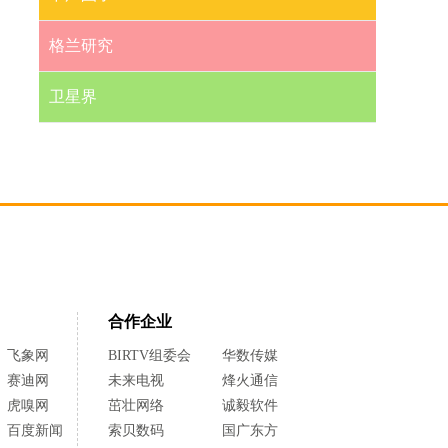
格兰研究
卫星界
合作企业
飞象网
BIRTV组委会
华数传媒
赛迪网
未来电视
烽火通信
虎嗅网
茁壮网络
诚毅软件
百度新闻
索贝数码
国广东方