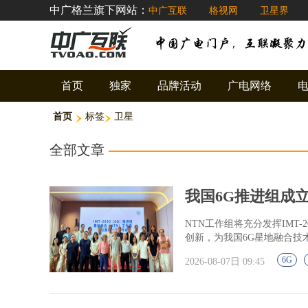
中广格兰旗下网站：
中广互联
格视网
卫星界
首页
独家
品牌活动
广电网络
首页
标签
卫星
全部文章
我国6G推进组成立
NTN工作组将充分发挥IMT
创新，为我国6G星地融合技
6G
2026-08-07日 09:45