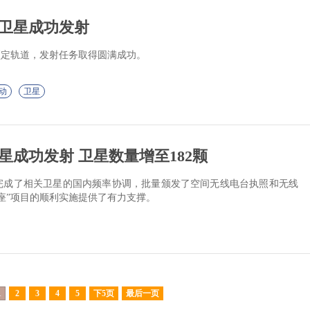
卫星成功发射
入预定轨道，发射任务取得圆满成功。
动
卫星
星成功发射 卫星数量增至182颗
完成了相关卫星的国内频率协调，批量颁发了空间无线电台执照和无线
座”项目的顺利实施提供了有力支撑。
1
2
3
4
5
下5页
最后一页