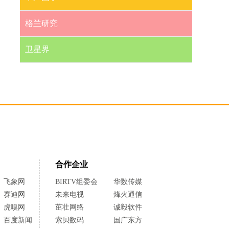
格兰研究
卫星界
合作企业
飞象网
BIRTV组委会
华数传媒
赛迪网
未来电视
烽火通信
虎嗅网
茁壮网络
诚毅软件
百度新闻
索贝数码
国广东方