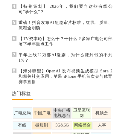
【特别策划】 2026年，我们要向这些有线公
司“学什么”？
重磅！抖音发布AI短剧审片标准，红线、质量、
流程全明确
【TV资本论】怎么干？干什么？多家广电公司部
署下半年重点工作
半年上线22万部AI漫剧，为什么赚到钱的不到
1%？
【海外瞭望】OpenAI 发布视频生成模型 Sora 2
和相关社交应用，苹果 iPhone 手机首次参与体育
赛事直播
热门标签
中央广播
卫星互联
广电总局
中国广电
机顶盒
电视总台
网
有线
微短剧
5G&6G
网络整合
人事