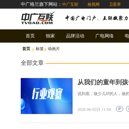
中广格兰旗下网站：
中广互联
格视网
卫星界
首页
独家
品牌活动
广电网络
首页
标签
动画片
全部文章
从我们的童年到孩
说到底，做少儿IP的人，做
IP
2026-06-02日 11:04