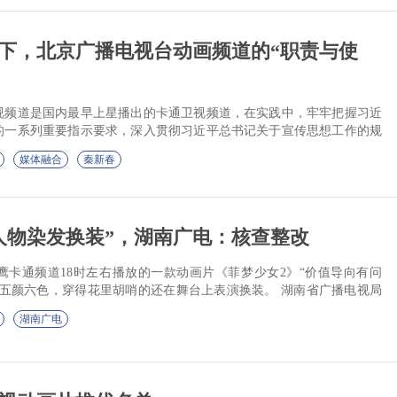
下，北京广播电视台动画频道的“职责与使
视频道是国内最早上星播出的卡通卫视频道，在实践中，牢牢把握习近
的一系列重要指示要求，深入贯彻习近平总书记关于宣传思想工作的规
新人兴文化，以丰富的文...
媒体融合
秦新春
人物染发换装”，湖南广电：核查整改
鹰卡通频道18时左右播放的一款动画片《菲梦少女2》“价值导向有问
成五颜六色，穿得花里胡哨的还在舞台上表演换装。 湖南省广播电视局
播了《菲梦少女2...
湖南广电