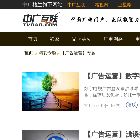
中广格兰旗下网站：
中广互联
格视网
卫星界
首页
独家
品牌活动
广电网络
首页
精彩专题
【广告运营】专题
【广告运营】数字
数字电视广告愈发举步维艰
蓄，谋求后发优势，如此一
有线
2017-09-19日 10:29
【广告运营】浅谈