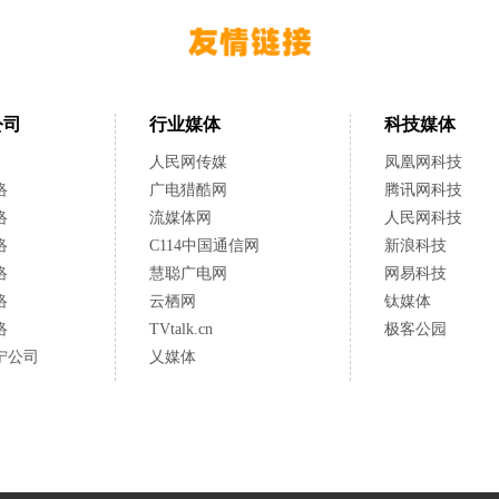
公司
行业媒体
科技媒体
人民网传媒
凤凰网科技
络
广电猎酷网
腾讯网科技
络
流媒体网
人民网科技
络
C114中国通信网
新浪科技
络
慧聪广电网
网易科技
络
云栖网
钛媒体
络
TVtalk.cn
极客公园
宁公司
乂媒体