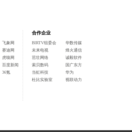
合作企业
飞象网
BIRTV组委会
华数传媒
赛迪网
未来电视
烽火通信
虎嗅网
茁壮网络
诚毅软件
百度新闻
索贝数码
国广东方
36氪
当虹科技
华为
杜比实验室
视联动力