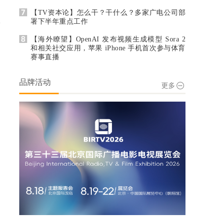
【节日特别报道】专题
【TV资本论】怎么干？干什么？多家广电公司部
署下半年重点工作
【各地有线续费率调查】专题
【海外瞭望】OpenAI 发布视频生成模型 Sora 2
和相关社交应用，苹果 iPhone 手机首次参与体育
【广电宽带发展问题调查】专题
赛事直播
品牌活动
更多