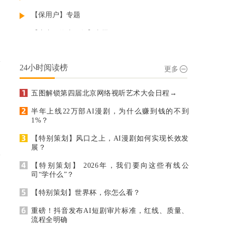
【保用户】专题
【贵广网络十周年】专题
【特别策划】专题
24小时阅读榜
更多
【“世界电视日”中国电视大会报道】专题
【网格管理】专题
五图解锁第四届北京网络视听艺术大会日程→
【罗小布问道】专题
半年上线22万部AI漫剧，为什么赚到钱的不到
1%？
【罗小布：禅悟破解广电困局的常识】专题
【特别策划】风口之上，AI漫剧如何实现长效发
【BIRTV】专题
展？
【广告运营】专题
【特别策划】 2026年，我们要向这些有线公
司“学什么”？
【广电网络集客业务】专题
【特别策划】世界杯，你怎么看？
【国网】专题
重磅！抖音发布AI短剧审片标准，红线、质量、
【热点综合】专题
流程全明确