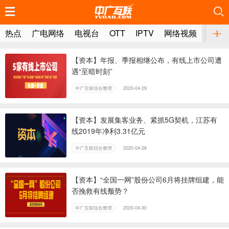
热点
广电网络
电视台
OTT
IPTV
网络视频
媒体
【资本】年报、季报相继公布，有线上市公司遭
遇“至暗时刻”
中广互联综合整理
2020-04-29
【资本】发展集客业务、紧抓5G契机，江苏有
线2019年净利3.31亿元
中广互联综合整理
2020-04-28
【资本】“全国一网”股份公司6月将挂牌组建，能
否挽救有线颓势？
中广互联综合整理
2020-04-30