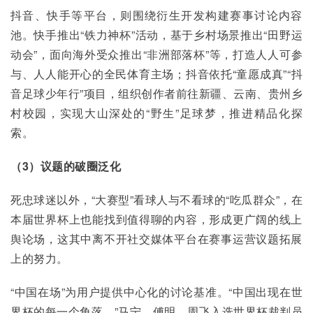
抖音、快手等平台，则围绕衍生开发构建赛事讨论内容
池。快手推出“铁力神杯”活动，基于乡村场景推出“田野运
动会”，面向海外受众推出“非洲部落杯”等，打造人人可参
与、人人能开心的全民体育主场；抖音依托“童愿成真”“抖
音足球少年行”项目，组织创作者前往新疆、云南、贵州乡
村校园，实现大山深处的“野生”足球梦，推进精品化探
索。
（3）议题的破圈泛化
死忠球迷以外，“大赛型”看球人与不看球的“吃瓜群众”，在
本届世界杯上也能找到值得聊的内容，形成更广阔的线上
舆论场，这其中离不开社交媒体平台在赛事运营议题拓展
上的努力。
“中国在场”为用户提供中心化的讨论基准。“中国出现在世
界杯的每一个角落。”马宁、傅明、周飞入选世界杯裁判员