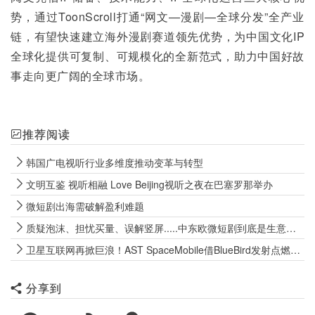
势，通过ToonScroll打通“网文—漫剧—全球分发”全产业
链，有望快速建立海外漫剧赛道领先优势，为中国文化IP
全球化提供可复制、可规模化的全新范式，助力中国好故
事走向更广阔的全球市场。
推荐阅读
韩国广电视听行业多维度推动变革与转型
文明互鉴 视听相融 Love Beijing视听之夜在巴塞罗那举办
微短剧出海需破解盈利难题
质疑泡沫、担忧买量、误解竖屏.....中东欧微短剧到底是生意还是豪赌？
卫星互联网再掀巨浪！AST SpaceMobile借BlueBird发射点燃“低轨直连手机”商业化前景
分享到