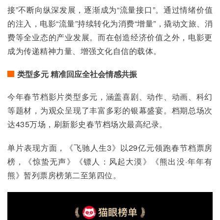
接”不断向纵深发展，逐渐成为“流量接口”。通过情绪价值
的注入，电影“流量”持续转化为消费“增量”，撬动文旅、消
费等全业态的产业发展。而在创造经济价值之外，电影更
成为传递精神力量、增强文化自信的载体。
类型多元 精准回应全社会情感共振
今年春节档影片类型多元，涵盖喜剧、动作、动画、科幻
等题材，为观众呈现了丰富多彩的银幕盛宴。档期总场次
达435万场，刷新影史春节档场次最高纪录。
单片表现方面，《飞驰人生3》以29亿元领跑春节档票房
榜，《惊蛰无声》《镖人：风起大漠》《熊出没·年年有
熊》暂列票房榜第二至第四位。