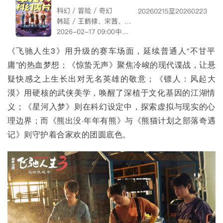
《飞驰人生3》用升级的赛车场面，延续普通人“不甘平
庸”的热血梦想；《惊蛰无声》聚焦冷峻的现代谍战，让悬
疑快感之上生长出对无名英雄的敬意；《镖人：风起大
漠》用硬核的武侠美学，唤醒了深植于文化基因的江湖情
义；《星河入梦》则在科幻设定中，探索虚拟与现实的心
理边界；而《熊出没·年年有熊》与《熊猫计划之部落奇遇
记》则守护着合家欢的团圆底色。