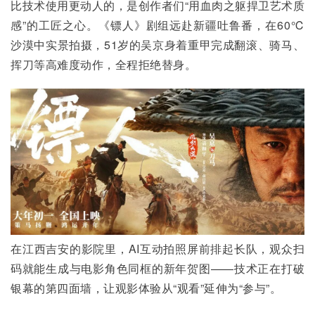
比技术使用更动人的，是创作者们“用血肉之躯捍卫艺术质
感”的工匠之心。《镖人》剧组远赴新疆吐鲁番，在60℃
沙漠中实景拍摄，51岁的吴京身着重甲完成翻滚、骑马、
挥刀等高难度动作，全程拒绝替身。
在江西吉安的影院里，AI互动拍照屏前排起长队，观众扫
码就能生成与电影角色同框的新年贺图——技术正在打破
银幕的第四面墙，让观影体验从“观看”延伸为“参与”。