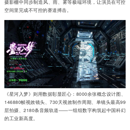
摄影棚中同步制造风、雨、雾等极端环境，让演员在可控
空间里完成不可控的赛道搏击。
《星河入梦》则用数据彰显匠心：8000余张概念设计图、
146880帧视效镜头、730天视效制作周期、单镜头最高99
层拍摄、2180条音频轨道——一组组数字构筑起中国科幻
的工业新高度。