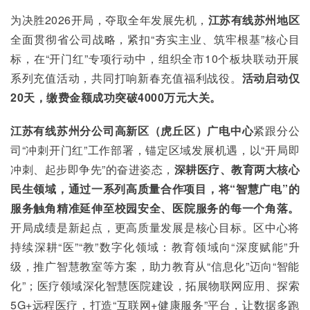
为决胜2026开局，夺取全年发展先机，
江苏有线苏州地区
全面贯彻省公司战略，紧扣“夯实主业、筑牢根基”核心目
标，在“开门红”专项行动中，组织全市10个板块联动开展
系列充值活动，共同打响新春充值福利战役。
活动启动仅
20天，缴费金额成功突破4000万元大关。
江苏有线苏州分公司高新区（虎丘区）广电中心
紧跟分公
司“冲刺开门红”工作部署，锚定区域发展机遇，以“开局即
冲刺、起步即争先”的奋进姿态，
深耕医疗、教育两大核心
民生领域，通过一系列高质量合作项目，将“智慧广电”的
服务触角精准延伸至校园安全、医院服务的每一个角落。
开局成绩是新起点，更高质量发展是核心目标。区中心将
持续深耕“医”“教”数字化领域：教育领域向“深度赋能”升
级，推广智慧教室等方案，助力教育从“信息化”迈向“智能
化”；医疗领域深化智慧医院建设，拓展物联网应用、探索
5G+远程医疗，打造“互联网+健康服务”平台，让数据多跑