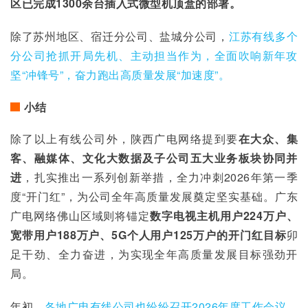
区已完成1300余台插入式微型机顶盒的部署。
除了苏州地区、宿迁分公司、盐城分公司，
江苏有线多个
分公司抢抓开局先机、主动担当作为，全面吹响新年攻
坚“冲锋号”，奋力跑出高质量发展“加速度”。
小结
除了以上有线公司外，陕西广电网络提到要
在大众、集
客、融媒体、文化大数据及子公司五大业务板块协同并
进
，扎实推出一系列创新举措，全力冲刺2026年第一季
度“开门红”，为公司全年高质量发展奠定坚实基础。广东
广电网络佛山区域则将锚定
数字电视主机用户224万户、
宽带用户188万户、5G个人用户125万户的开门红目标
卯
足干劲、全力奋进，为实现全年高质量发展目标强劲开
局。
年初，
各地广电有线公司也纷纷召开2026年度工作会议，