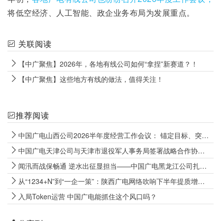
将低空经济、人工智能、政企业务布局为发展重点。
关联阅读
【中广聚焦】2026年，各地有线公司如何“拿捏”新赛道？！
【中广聚焦】这些地方有线的做法，值得关注！
推荐阅读
中国广电山西公司2026半年度经营工作会议： 锚定目标、突出重点，坚决打好经营攻坚战
中国广电天津公司与天津市退役军人事务局签署战略合作协议，以“智慧广电+融合服务”全方位融入社会化拥军阵营
闻汛而战保畅通 逆水出征显担当——中国广电黑龙江公司扎实开展2026年汛期防汛保通工作
从“1234+N”到“一企一策”：陕西广电网络吹响下半年提质增效冲锋号
入局Token运营 中国广电能抓住这个风口吗？