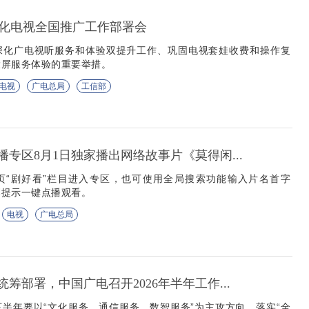
化电视全国推广工作部署会
深化广电视听服务和体验双提升工作、巩固电视套娃收费和操作复
大屏服务体验的重要举措。
电视
广电总局
工信部
播专区8月1日独家播出网络故事片《莫得闲...
页“剧好看”栏目进入专区，也可使用全局搜索功能输入片名首字
屏幕提示一键点播观看。
电视
广电总局
统筹部署，中国广电召开2026年半年工作...
半年要以“文化服务、通信服务、数智服务”为主攻方向，落实“全