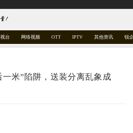
电视台
网络视频
OTT
IPTV
其他资讯
锐
后一米”陷阱，送装分离乱象成