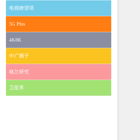
电视瞭望塔
5G Plus
4K8K
中广圈子
格兰研究
卫星界