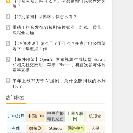
【特别策划】风口之上，AI漫剧如何实现长效发
展？
【特别策划】世界杯，你怎么看？
重磅！抖音发布AI短剧审片标准，红线、质量、
流程全明确
【TV资本论】怎么干？干什么？多家广电公司部
署下半年重点工作
【海外瞭望】OpenAI 发布视频生成模型 Sora 2
和相关社交应用，苹果 iPhone 手机首次参与体育
赛事直播
半年上线22万部AI漫剧，为什么赚到钱的不到
1%？
热门标签
中央广播
卫星互联
广电总局
中国广电
机顶盒
电视总台
网
有线
微短剧
5G&6G
网络整合
人事