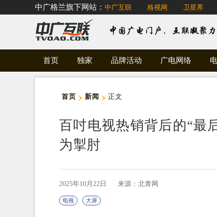
中广格兰旗下网站：
中广互联
格视网
卫星界
首页
独家
品牌活动
广电网络
首页
新闻
正文
百吋电视热销背后的“最
为掣肘
2025年10月22日
来源：北青网
电视
大屏