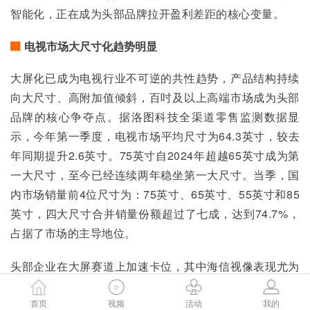
智能化，正在成为头部品牌拉开盈利差距的核心变量。
电视市场大尺寸化趋势明显
大屏化已成为电视行业不可逆的共性趋势，产品结构持续
向大尺寸、高附加值倾斜，百吋及以上高端市场成为头部
品牌的核心争夺点。据洛图科技全渠道零售监测数据显
示，今年第一季度，电视市场平均尺寸为64.3英寸，较去
年同期提升2.6英寸。75英寸自2024年超越65英寸成为第
一大尺寸，至今已经连续两年稳坐第一大尺寸。当季，国
内市场销量前4位尺寸为：75英寸、65英寸、55英寸和85
英寸，四大尺寸合并销量份额超过了七成，达到74.7%，
占据了市场的主导地位。
头部企业在大屏赛道上加速卡位，其中海信视像表现尤为
突出。据奥维云网数据，今年一季度，海信系电视国内销
售量占有率26.15%、销售额占有率31.67%，均稳居行业
首页
视频
活动
我的