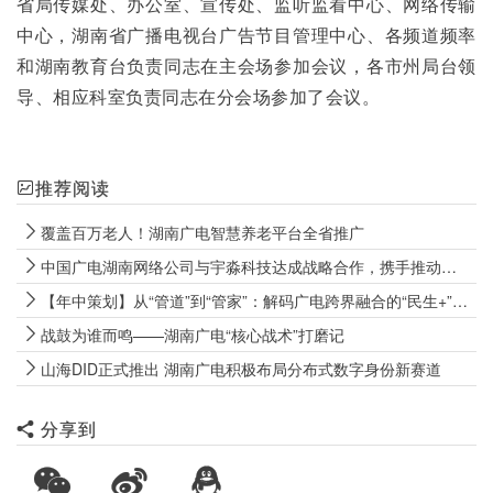
省局传媒处、办公室、宣传处、监听监看中心、网络传输
中心，湖南省广播电视台广告节目管理中心、各频道频率
和湖南教育台负责同志在主会场参加会议，各市州局台领
导、相应科室负责同志在分会场参加了会议。
推荐阅读
覆盖百万老人！湖南广电智慧养老平台全省推广
中国广电湖南网络公司与宇淼科技达成战略合作，携手推动湖南广电“全国一网”数字化升级
【年中策划】从“管道”到“管家”：解码广电跨界融合的“民生+”内生逻辑
战鼓为谁而鸣——湖南广电“核心战术”打磨记
山海DID正式推出 湖南广电积极布局分布式数字身份新赛道
分享到