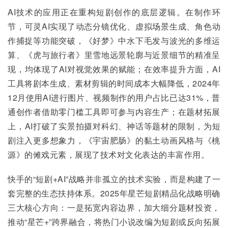
AI技术的应用正在重构短剧创作的底层逻辑。在制作环
节，可灵AI实现了动态分镜优化、虚拟场景生成、角色动
作捕捉等功能突破，《好梦》中水下毛发与波光的多维运
算、《虎与旅行者》里雪地远景轮廓与近景细节的精准呈
现，均体现了AI对视觉效果的赋能；在效率提升方面，AI
工具将剧本生成、素材剪辑的时间成本大幅降低，2024年
12月使用AI进行图片、视频制作的用户占比已达31%，普
通创作者借助零门槛工具即可参与内容生产；在题材拓展
上，AI打破了实景拍摄对科幻、神话等题材的限制，为短
剧注入更多想象力，《宇宙肥肠》的黏土动画风格与《桃
源》的傩戏元素，展现了技术对文化表达的丰富作用。
快手的“短剧+AI”战略并非孤立的技术实验，而是构建了一
套完整的生态扶持体系。2025年星芒短剧精品化战略明确
三大核心方向：一是拓宽内容边界，加大细分题材投资，
推动“星芒+”跨界融合，将热门小说改编为短剧或反向拓展