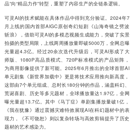
品”向“精品力作”转型，重塑了内容生产的全链条逻辑。
可灵AI的技术赋能在具体作品中得到充分验证。2024年7
月上线的国内首部AIGC原创奇幻短剧《山海奇镜之劈波
斩浪》，借助可灵AI的多模态视频生成能力，突破了实景
拍摄的类型局限，上线两周播放量即破5000万，全网总曝
光量超4.3亿。经过20余次迭代升级后，可灵AI形成了大
师版、1080P高品质模式、720P标准模式的产品矩阵，
为商用影像提供了新可能。2025年6月推出的全球首部AI
单元剧集《新世界加载中》更是将技术应用推向新高度，
这部由7个单元组成、总时长180分钟的作品，涵盖科幻、
荒诞喜剧、历史等多元题材，全球播放量达1.97亿，全网
曝光量超13.7亿。其中《马丁症》单剧集播放量破1亿，
《我在犹豫》通过震撼灾难特效展现AI在科幻题材中的表
现力，《不可饶恕》则以复杂转场与高效剪辑提升了历史
题材的艺术感染力。