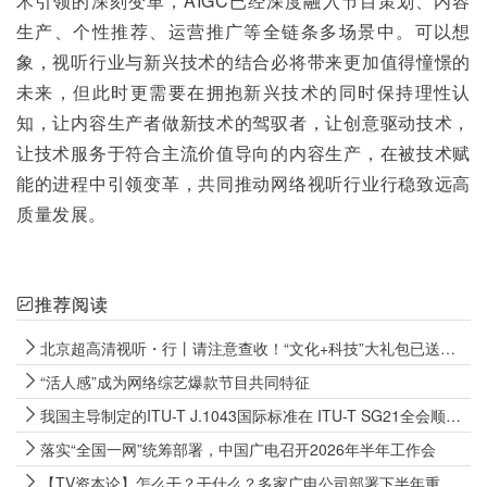
术引领的深刻变革，AIGC已经深度融入节目策划、内容
生产、个性推荐、运营推广等全链条多场景中。可以想
象，视听行业与新兴技术的结合必将带来更加值得憧憬的
未来，但此时更需要在拥抱新兴技术的同时保持理性认
知，让内容生产者做新技术的驾驭者，让创意驱动技术，
让技术服务于符合主流价值导向的内容生产，在被技术赋
能的进程中引领变革，共同推动网络视听行业行稳致远高
质量发展。
推荐阅读
北京超高清视听・行丨请注意查收！“文化+科技”大礼包已送达新疆和田
“活人感”成为网络综艺爆款节目共同特征
我国主导制定的ITU-T J.1043国际标准在 ITU-T SG21全会顺利通过TAP批准
落实“全国一网”统筹部署，中国广电召开2026年半年工作会
【TV资本论】怎么干？干什么？多家广电公司部署下半年重点工作