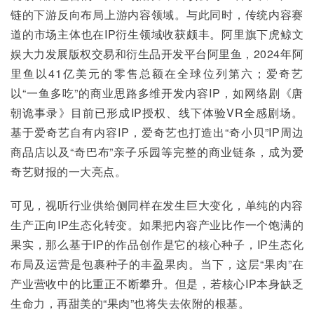
链的下游反向布局上游内容领域。与此同时，传统内容赛
道的市场主体也在IP衍生领域收获颇丰。阿里旗下虎鲸文
娱大力发展版权交易和衍生品开发平台阿里鱼，2024年阿
里鱼以41亿美元的零售总额在全球位列第六；爱奇艺
以“一鱼多吃”的商业思路多维开发内容IP，如网络剧《唐
朝诡事录》目前已形成IP授权、线下体验VR全感剧场。
基于爱奇艺自有内容IP，爱奇艺也打造出“奇小贝”IP周边
商品店以及“奇巴布”亲子乐园等完整的商业链条，成为爱
奇艺财报的一大亮点。
可见，视听行业供给侧同样在发生巨大变化，单纯的内容
生产正向IP生态化转变。如果把内容产业比作一个饱满的
果实，那么基于IP的作品创作是它的核心种子，IP生态化
布局及运营是包裹种子的丰盈果肉。当下，这层“果肉”在
产业营收中的比重正不断攀升。但是，若核心IP本身缺乏
生命力，再甜美的“果肉”也将失去依附的根基。