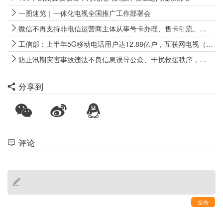
一图速览｜一体化电视全国推广工作部署会
微信不再支持非电信运营商主体从事号卡办理、售卡引流、代办开卡等经营行为
工信部：上半年5G移动电话用户达12.88亿户，互联网电视（IPTV、OTT）用户数达4.09亿户
防止汛期灾害事故违法不良信息误导公众、干扰救援秩序，两部门出手
分享到
评论
发布