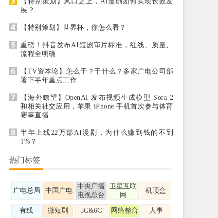
【特别策划】风口之上，AI漫剧如何实现长效发
展？
【特别策划】世界杯，你怎么看？
重磅！抖音发布AI短剧审片标准，红线、质量、
流程全明确
【TV资本论】怎么干？干什么？多家广电公司部
署下半年重点工作
【海外瞭望】OpenAI 发布视频生成模型 Sora 2
和相关社交应用，苹果 iPhone 手机首次参与体育
赛事直播
半年上线22万部AI漫剧，为什么赚到钱的不到
1%？
热门标签
中央广播
卫星互联
广电总局
中国广电
机顶盒
电视总台
网
有线
微短剧
5G&6G
网络整合
人事