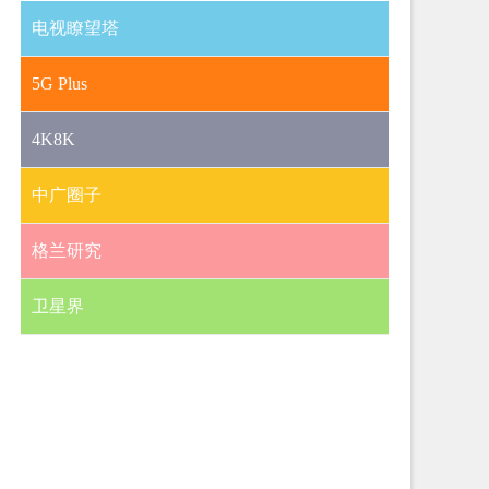
电视瞭望塔
5G Plus
4K8K
中广圈子
格兰研究
卫星界