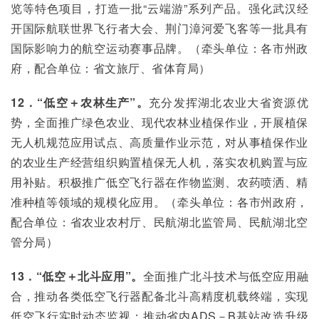
览等特色项目，打造一批“云端游”系列产品。强化武汉经
开国际航联世界飞行者大会、荆门漳河爱飞客等一批具有
国际影响力的航空运动赛事品牌。（牵头单位：各市州政
府，配合单位：省文旅厅、省体育局）
12．“低空＋农林生产”。
充分发挥湖北农业大省资源优
势，全面推广绿色农业、现代农林业植保作业，开展植保
无人机规范应用试点、高质量作业示范，对从事植保作业
的农业生产经营组织购置植保无人机，落实农机购置与应
用补贴。积极推广低空飞行器在作物监测、农药喷洒、精
准种植等领域的规模化应用。（牵头单位：各市州政府，
配合单位：省农业农村厅、民航湖北监管局、民航湖北空
管分局）
13．“低空＋北斗应用”。
全面推广北斗技术与低空应用融
合，推动各类低空飞行器配备北斗高精度机载终端，实现
低空飞行实时动态监视；推动省内ADS－B基站改造升级