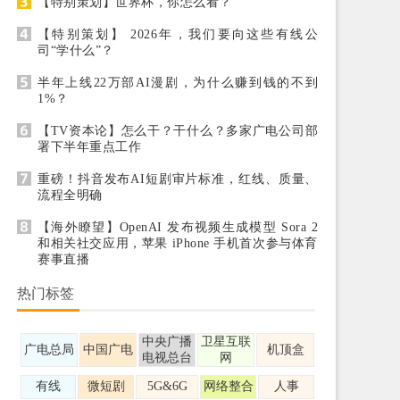
【特别策划】世界杯，你怎么看？
【特别策划】 2026年，我们要向这些有线公
司“学什么”？
半年上线22万部AI漫剧，为什么赚到钱的不到
1%？
【TV资本论】怎么干？干什么？多家广电公司部
署下半年重点工作
重磅！抖音发布AI短剧审片标准，红线、质量、
流程全明确
【海外瞭望】OpenAI 发布视频生成模型 Sora 2
和相关社交应用，苹果 iPhone 手机首次参与体育
赛事直播
热门标签
中央广播
卫星互联
广电总局
中国广电
机顶盒
电视总台
网
有线
微短剧
5G&6G
网络整合
人事