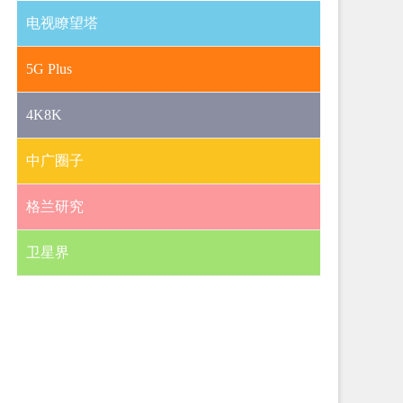
电视瞭望塔
5G Plus
4K8K
中广圈子
格兰研究
卫星界