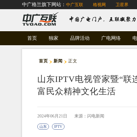
中广格兰旗下网站：
中广互联
格视网
卫星界
首页
独家
品牌活动
广电网络
首页
新闻
正文
山东IPTV电视管家暨“
富民众精神文化生活
2024年06月21日
来源：闪电新闻
山东
IPTV