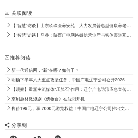
关联阅读
【“智慧”访谈】山东玖玖医养安苑：大力发展普惠型健康养老服务
【“智慧”访谈】马睿：陕西广电网络微信营业厅与实体渠道互为补充、相互结合
推荐阅读
新一代通信网，“新”在哪？如何干？
明确下半年六大重点攻坚任务，中国广电辽宁公司召开2026年半年经济分析会
【观察】重塑主流媒体“压舱石”作用：辽宁广电防汛应急宣传的实战启示
京剧题材微短剧《傍妆台》在沈阳开机
售价199元，享 7000元游览权益！中国广电辽宁公司推出文旅惠民卡
分享到